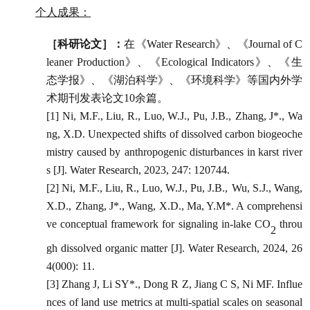
个人成果：
［科研论文］：
在《
Water Research
》、《
Journal of C
leaner Production
》、《
Ecological Indicators
》、《生
态学报》、《湖泊科学》、《环境科学》等国内外学
术期刊发表论文
10
余篇。
[1]
Ni, M.F
.
, Li
u
,
R
.,
Luo
,
W
.
J
.,
Pu
,
J
.
B
.,
Zhang, J*
.,
Wa
ng, X.D
. Unexpected shifts of dissolved carbon biogeoche
mistry caused by
anthropogenic disturbances in karst river
s [J]. Water Research, 20
23
,
247:
120744.
[2]
Ni, M.F
.
, Li
u
,
R
.,
Luo
,
W
.
J
.,
Pu
,
J
.
B
.,
Wu, S.J.,
Wang,
X.D
.,
Zhang, J*
.,
Wang, X.D
., Ma, Y.M
*
.
A comprehensi
ve conceptual framework for signaling in-lake CO
throu
2
gh dissolved organic matter [J].
Water Research, 2024, 26
4(000):
11.
[3] Zhang J, Li SY*., Dong R Z, Jiang C S, Ni MF. Influe
nces of land use metrics at multi-spatial scales on seasonal