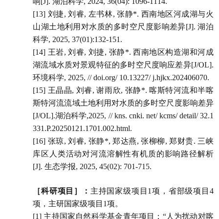
响
[J].
湖泊科学
, 2024, 36(04): 1096-1114.
[13]
刘捷
,
刘睿
,
左书林
,
张静
*.
西南地区河成湖与火
山湖土地利用对水质的多时空尺度影响差异
[J].
湖泊
科学
, 2025, 37(01):132-151.
[14]
王岩
,
刘睿
,
刘捷
,
张静
*.
西南地区构造湖和河成
湖流域水质对景观特征的多时空尺度响应差异
[J/OL].
环境科学
, 2025, // doi.org/ 10.13227/ j.hjkx.202406070.
[15]
王晶晶
,
刘睿
,
谢雨欣
,
张静
*.
喀斯特河流和半喀
斯特河流流域土地利用对水质的多时空尺度影响差异
[J/OL].
湖泊科学
,2025, // kns. cnki. net/ kcms/ detail/ 32.1
331.P.20250121.1701.002.html.
[16]
张琼
,
刘睿
,
张静
*,
郑达燕
,
张柳柳
,
郑财贵
.
三峡
库区人类活动对河流溶解性有机质的影响路径解析
[J].
生态学报
, 2025, 45(02): 701-715.
［科研项目］：
主持国家级项目
1
项，省部级项目
4
项，主研国家级项目
1
项。
[1]
主持国家
自然科学基金
青年
项目：
“
人为扰动对喀