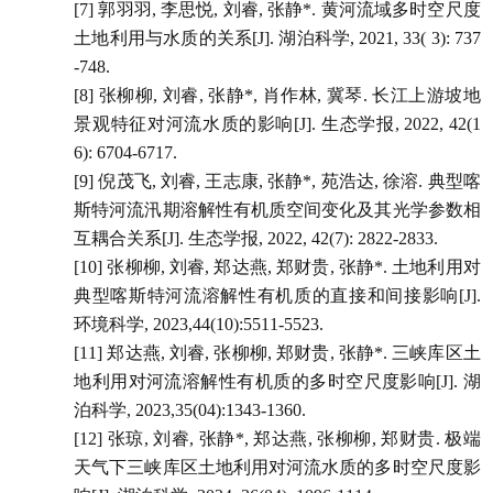
[7]
郭羽羽
,
李思悦
,
刘睿
,
张静
*.
黄河流域多时空尺度
土地利用与水质的关系
[J].
湖泊科学
, 2021, 33( 3): 737
-748.
[8]
张柳柳
,
刘睿
,
张静
*,
肖作林
,
冀琴
.
长江上游坡地
景观特征对河流水质的影响
[J].
生态学报
, 2022, 42(1
6): 6704-6717.
[9]
倪茂飞
,
刘睿
,
王志康
,
张静
*,
苑浩达
,
徐溶
.
典型喀
斯特河流汛期溶解性有机质空间变化及其光学参数相
互耦合关系
[J].
生态学报
, 2022, 42(7): 2822-2833.
[10]
张柳柳
,
刘睿
,
郑达燕
,
郑财贵
,
张静
*.
土地利用对
典型喀斯特河流溶解性有机质的直接和间接影响
[J].
环境科学
, 2023,44(10):5511-5523.
[11]
郑达燕
,
刘睿
,
张柳柳
,
郑财贵
,
张静
*.
三峡库区土
地利用对河流溶解性有机质的多时空尺度影响
[J].
湖
泊科学
, 2023,35(04):1343-1360.
[12]
张琼
,
刘睿
,
张静
*,
郑达燕
,
张柳柳
,
郑财贵
.
极端
天气下三峡库区土地利用对河流水质的多时空尺度影