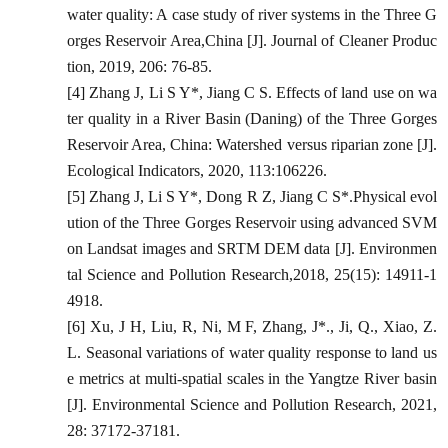
water quality: A case study of river systems in the Three G
orges Reservoir Area,China [J]. Journal of Cleaner Produc
tion, 2019, 206: 76-85.
[4] Zhang J, Li S Y*, Jiang C S. Effects of land use on wa
ter quality in a River Basin (Daning) of the Three Gorges
Reservoir Area, China: Watershed versus riparian zone [J].
Ecological Indicators, 2020, 113:106226.
[5] Zhang J, Li S Y*, Dong R Z, Jiang C S*.Physical evol
ution of the Three Gorges Reservoir using advanced SVM
on Landsat images and SRTM DEM data [J]. Environmen
tal Science and Pollution Research,2018, 25(15): 14911-1
4918.
[6] Xu, J H, Liu, R, Ni, M F, Zhang, J*., Ji, Q., Xiao, Z.
L. Seasonal variations of water quality response to land us
e metrics at multi-spatial scales in the Yangtze River basin
[J]. Environmental Science and Pollution Research, 2021,
28: 37172-37181.