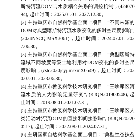
斯特河流
DOM
与水质耦合关系的调控机制
”
, (424070
94),
起止时间：
202
5
.0
1
.01- 202
7
.
12
.30
。
[2]
主持重庆市自然科学基金面上项目：
“
不同来源的
DOM
对典型喀斯特河流水质变化的多时空尺度影响
”,
(2024NSCQ-MSX3061)
，起止时间：
202
4
.0
7
.01- 202
7
.06.30
。
[3]
主持重庆市自然科学基金面上项目：
“
典型喀斯特
流域不同坡度等级土地利用对
DOM
变化的多时空尺
度影响
”, (cstc2020jcyj-msxmX0549)
，起止时间：
202
0.07.01- 2023.06.30
。
[4]
主持重庆市教委科学技术研究项目：
“
三峡库区河
流水质的人为影响定量研究
”, (KJQN201900548),
起
止时间：
2019.08.01-2021.07.31
。
[5]
主持重庆市教委科学技术研究项目：
“
三峡库区人
类活动对河流
DOM
的直接和间接影响
”, (KJQN20220
0517),
起止时间：
2022.08.01-2024.07.31
。
[6]
主研国家自然
科学
基金面上项目：
“
典型生态扶贫