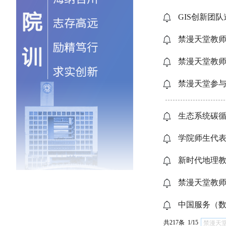
GIS创新团
禁漫天堂教
禁漫天堂教
禁漫天堂参
生态系统碳循
学院师生代表
新时代地理
禁漫天堂教
中国服务（
共217条 1/15
禁漫天