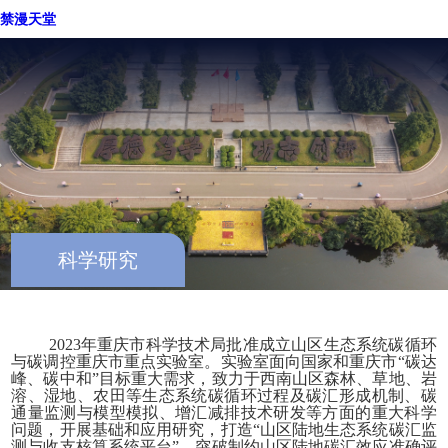
重庆禁漫天堂
禁漫天堂
禁漫天堂-禁漫天堂软件-禁漫天堂软件下载
现代智慧旅游产业学院
重庆禁漫天堂
科学研究
2023年重庆市科学技术局批准成立山区生态系统碳循环
与碳调控重庆市重点实验室。实验室面向国家和重庆市“碳达
峰、碳中和”目标重大需求，致力于西南山区森林、草地、岩
溶、湿地、农田等生态系统碳循环过程及碳汇形成机制、碳
通量监测与模型模拟、增汇减排技术研发等方面的重大科学
问题，开展基础和应用研究，打造“山区陆地生态系统碳汇监
测与收支核算系统平台”，突破制约山区陆地碳汇效应准确评