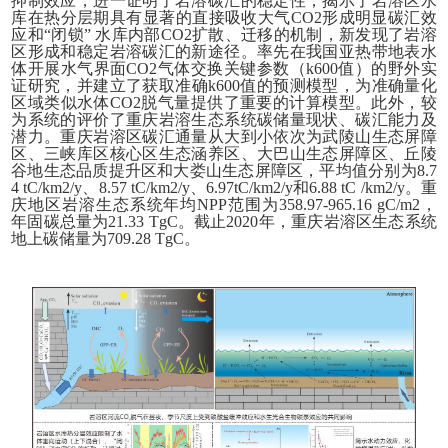
抑制效应，进一证明了岩溶碳汇的稳定性；揭示了岩溶区水
库在热分层期具有显著的直接吸收大气CO2形成明显碳汇效
应和“闭锁” 水库内部CO2扩散、迁移的机制，新发现了岩溶
区形成和稳定岩溶碳汇的新途径。率先在我国亚热带地表水
体开展水气界面CO2气体交换关键参数（k600值）的野外实
证研究，并建立了获取准确k600值的预测模型，为准确量化
区域类似水体CO2脱气量提供了重要的计算模型。此外，较
为系统的评价了重庆岩溶生态系统碳储量现状、碳汇能力及
潜力。重庆岩溶区碳汇通量从大到小依次为武陵山生态屏障
区、三峡库区核心区生态涵养区、大巴山生态屏障区、丘陵
谷地生态品质提升区和大娄山生态屏障区，平均值分别为8.7
4 tC/km2/y、8.57 tC/km2/y、6.97tC/km2/y和6.88 tC /km2/y。重
庆地区岩溶生态系统年均NPP范围为358.97-965.16 gC/m2，
年固碳总量为21.33 TgC。截止2020年，重庆岩溶区生态系统
地上碳储量为709.28 TgC。