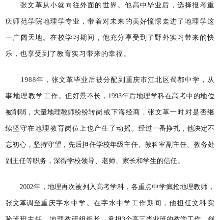
张文革从小就向往外面的世界。他高中毕业后，选择报考重
庆师范学院地理
学专业，带着对未来的美好憧憬走进了地理学这
一广阔天地。在校学习期间，他充分享受到了野外实习带来的快
乐，也享受到了教育实习带来的幸福。
1988
年，张文革毕业后被分配到重庆市江北区蜀都中学，从
事地理教学工
作。但好景不长，
1993
年后地理学科在高考中的地位
被削弱，大量地理教师纷纷
转岗或下海经商，张文革一时对是否继
续坚守在地理
教育岗位上也产生了动摇。
经过一番挣扎，他决定不
忘初心，坚持守望，先后担任学校年级主任、教科室副
主任、教务处
副主任等职务，深得学校领导、老师、家长和学生的信任。
2002
年，地理再次被列入高考学科，各重点中学疯抢地理教师，
张文革调至
重庆字水中学。在字水中学工作期间，他担任文
科实
验班班主任、地理教研组组
长，承担
3
个高三毕业班的教学工作，创