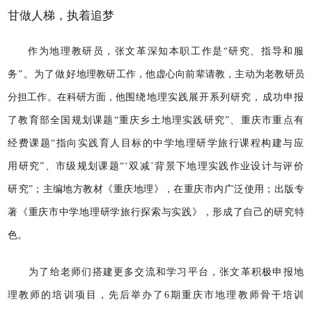
甘做人梯，执着追梦
作为地理教研员，张文革深知本职工作是
“研究、指导和服
务”。为了做好
地理教研工作，他虚心向前辈请教，主动为老教研员
分担工作。在科研方面，他
围绕地理实践展开系列研究，成功申报
了教育部全国规划课题
“重庆乡土地理实
践研究
”、重庆市重点有
经费课题“指向实践育人目标的中学地理研学旅行课程
构建与应
用研究
”、市级规划课题“‘双减’背景下地理实践作
业设计与评价
研
究
”；主编地方教材《重庆地理》，在重庆市内广泛使用；出版专
著《重庆市中学
地理研学旅行探索与实践》，形成了自己的研究特
色。
为了给老师们搭建更多交流和学习平台，张文革积极申报地
理教师的培训项
目，先后举办了
6
期重庆市地理教师骨干培训